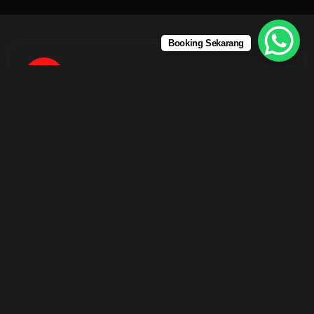
Booking Sekarang
Kontak
6281336861654
Pesan
arayatrans.rental@gmail.com
Alamat
Jl. Wonorejo Indah Timur - Surabaya. Jawa
Timur